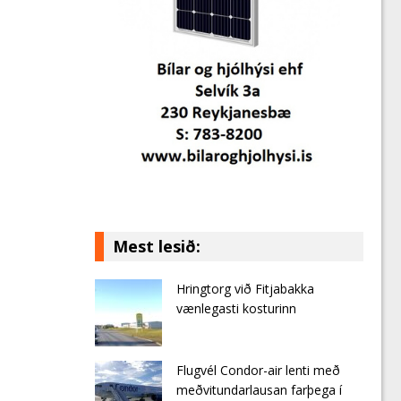
Mest lesið:
Hringtorg við Fitjabakka
vænlegasti kosturinn
Flugvél Condor-air lenti með
meðvitundarlausan farþega í