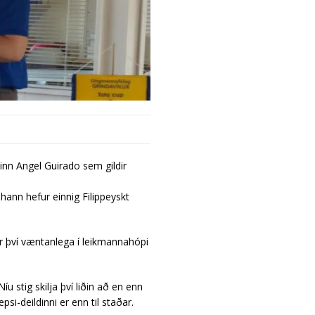
nn Angel Guirado sem gildir
ann hefur einnig Filippeyskt
ur því væntanlega í leikmannahópi
íu stig skilja því liðin að en enn
si-deildinni er enn til staðar.