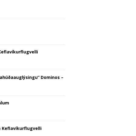
flavíkurflugvelli
sahúðaauglýsingu” Dominos –
álum
 Keflavíkurflugvelli