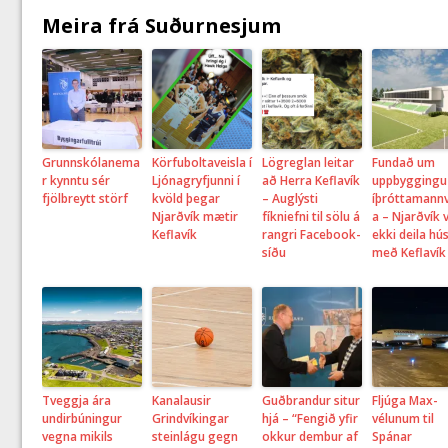
Meira frá Suðurnesjum
Grunnskólanema
Körfuboltaveisla í
Lögreglan leitar
Fundað um
r kynntu sér
Ljónagryfjunni í
að Herra Keflavík
uppbyggingu
fjölbreytt störf
kvöld þegar
– Auglýsti
íþróttamannv
Njarðvík mætir
fíkniefni til sölu á
a – Njarðvík vi
Keflavík
rangri Facebook-
ekki deila hús
síðu
með Keflavík
Tveggja ára
Kanalausir
Guðbrandur situr
Fljúga Max-
undirbúningur
Grindvíkingar
hjá – “Fengið yfir
vélunum til
vegna mikils
steinlágu gegn
okkur dembur af
Spánar