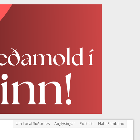
Um Local Suðurnes
Auglýsingar
Póstlisti
Hafa Samband