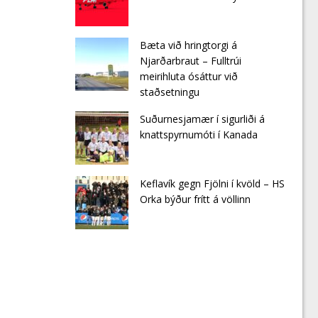
Bæta við hringtorgi á
Njarðarbraut – Fulltrúi
meirihluta ósáttur við
staðsetningu
Suðurnesjamær í sigurliði á
knattspyrnumóti í Kanada
Keflavík gegn Fjölni í kvöld – HS
Orka býður frítt á völlinn