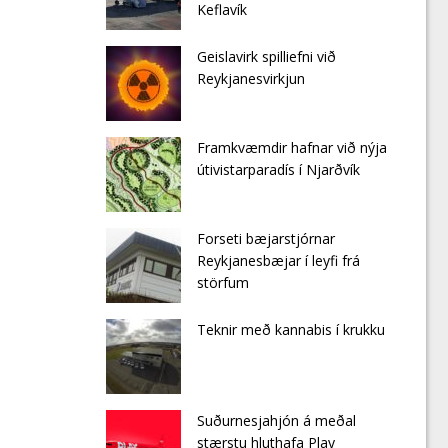
Keflavík
Geislavirk spilliefni við
Reykjanesvirkjun
Framkvæmdir hafnar við nýja
útivistarparadís í Njarðvík
Forseti bæjarstjórnar
Reykjanesbæjar í leyfi frá
störfum
Teknir með kannabis í krukku
Suðurnesjahjón á meðal
stærstu hluthafa Play