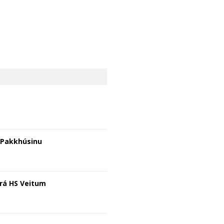
a Pakkhúsinu
frá HS Veitum