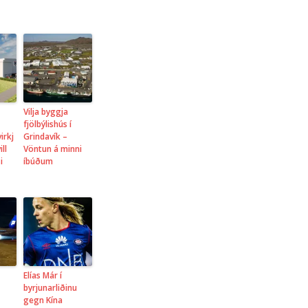
Vilja byggja
fjölbýlishús í
irkj
Grindavík –
ll
Vöntun á minni
i
íbúðum
Elías Már í
byrjunarliðinu
gegn Kína