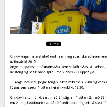
Grindvíkingar hafa skrifað undir samning spænska sóknarmanni
út tímabilið 2015.
Angel er spænskur sóknarmaður sem spilaði síðast á Tælandi, h
ríkisfang og hefur hann spilað með landsliði Filippseyja.
Angel hefur nú þegar fengið leikheimild með liðinu og verð
liðsins sem sækir Þróttara heim í kvöld kl. 18:30.
Grindavík situr nú í 6. sæti með 24 stig, en Þróttar í 2. með 33. N
eru 21 stig í pottinum svo að tölfræðilegur möguleiki á sæti í Pep