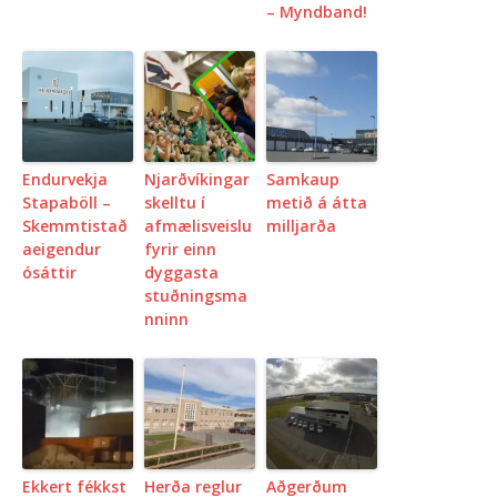
– Myndband!
Endurvekja
Njarðvíkingar
Samkaup
Stapaböll –
skelltu í
metið á átta
Skemmtistað
afmælisveislu
milljarða
aeigendur
fyrir einn
ósáttir
dyggasta
stuðningsma
nninn
Ekkert fékkst
Herða reglur
Aðgerðum