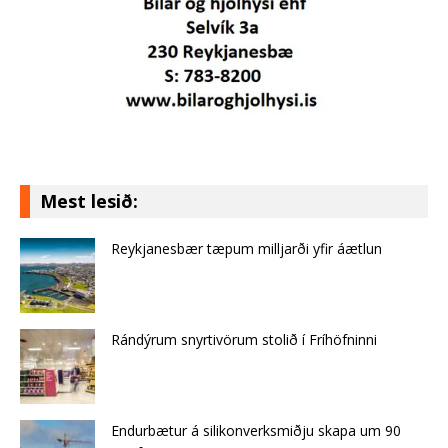
Mest lesið:
Reykjanesbær tæpum milljarði yfir áætlun
Rándýrum snyrtivörum stolið í Fríhöfninni
Endurbætur á silikonverksmiðju skapa um 90