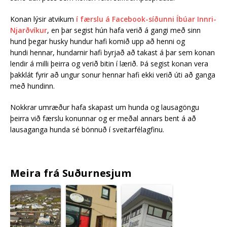
Konan lýsir atvikum
í færslu á Facebook-síðunni Íbúar Innri-
Njarðvíkur
, en þar segist hún hafa verið á gangi með sinn
hund þegar husky hundur hafi komið upp að henni og
hundi hennar, hundarnir hafi byrjað að takast á þar sem konan
lendir á milli þeirra og verið bitin í lærið. Þá segist konan vera
þakklát fyrir að ungur sonur hennar hafi ekki verið úti að ganga
með hundinn.
Nokkrar umræður hafa skapast um hunda og lausagöngu
þeirra við færslu konunnar og er meðal annars bent á að
lausaganga hunda sé bönnuð í sveitarfélagfinu.
Meira frá Suðurnesjum