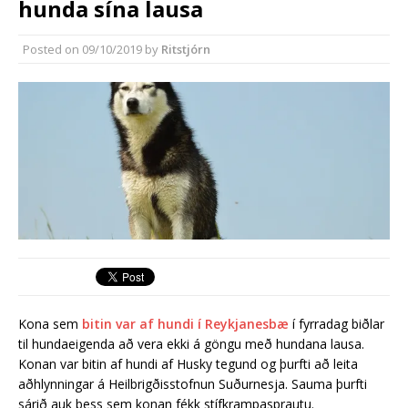
hunda sína lausa
síðasta ári
Erlend fyrirtæki vilja í Græna
Posted on
09/10/2019
by
Ritstjórn
iðngarðinn
Kona sem
bitin var af hundi í Reykjanesbæ
í fyrradag biðlar
til hundaeigenda að vera ekki á göngu með hundana lausa.
Konan var bitin af hundi af Husky tegund og þurfti að leita
aðhlynningar á Heilbrigðisstofnun Suðurnesja. Sauma þurfti
sárið auk þess sem konan fékk stífkrampasprautu.