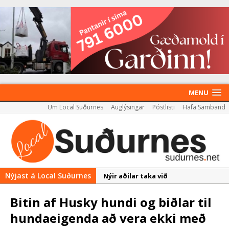
MENU
Um Local Suðurnes
Auglýsingar
Póstlisti
Hafa Samband
Nýjast á Local Suðurnes
Nýir aðilar taka við
almenningssamgöngum í
Bitin af Husky hundi og biðlar til
Reykjanesbæ
hundaeigenda að vera ekki með
Rekstur HS Orku gekk vel á