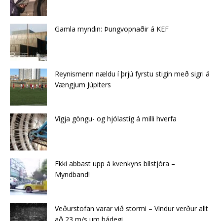
Gamla myndin: Þungvopnaðir á KEF
Reynismenn nældu í þrjú fyrstu stigin með sigri á
Vængjum Júpiters
Vígja göngu- og hjólastíg á milli hverfa
Ekki abbast upp á kvenkyns bílstjóra –
Myndband!
Veðurstofan varar við stormi – Vindur verður allt
að 23 m/s um hádegi