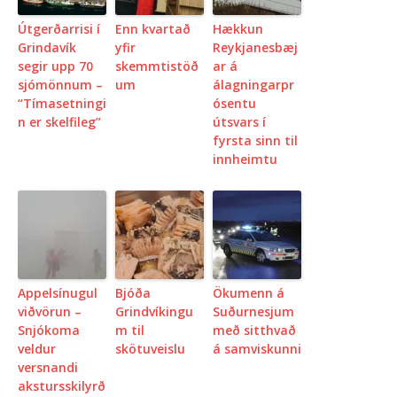
Útgerðarrisi í
Enn kvartað
Hækkun
Grindavík
yfir
Reykjanesbæj
segir upp 70
skemmtistöð
ar á
sjómönnum –
um
álagningarpr
“Tímasetningi
ósentu
n er skelfileg”
útsvars í
fyrsta sinn til
innheimtu
Appelsínugul
Bjóða
Ökumenn á
viðvörun –
Grindvíkingu
Suðurnesjum
Snjókoma
m til
með sitthvað
veldur
skötuveislu
á samviskunni
versnandi
akstursskilyrð