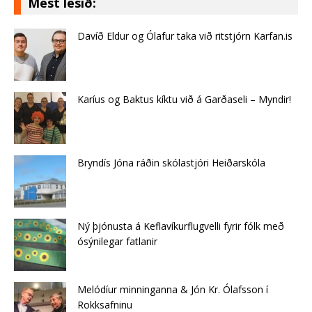
Mest lesið:
Davíð Eldur og Ólafur taka við ritstjórn Karfan.is
Karíus og Baktus kíktu við á Garðaseli – Myndir!
Bryndís Jóna ráðin skólastjóri Heiðarskóla
Ný þjónusta á Keflavíkurflugvelli fyrir fólk með
ósýnilegar fatlanir
Melódíur minninganna & Jón Kr. Ólafsson í
Rokksafninu