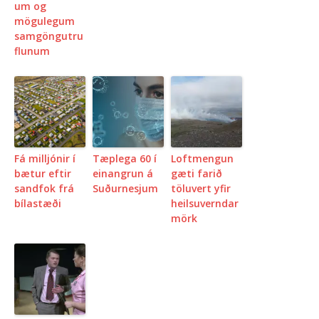
um og
mögulegum
samgöngutru
flunum
Fá milljónir í
Tæplega 60 í
Loftmengun
bætur eftir
einangrun á
gæti farið
sandfok frá
Suðurnesjum
töluvert yfir
bílastæði
heilsuverndar
mörk