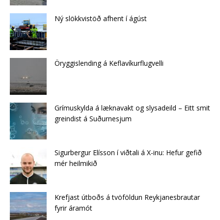
Ný slökkvistöð afhent í ágúst
Öryggislending á Keflavíkurflugvelli
Grímuskylda á læknavakt og slysadeild – Eitt smit
greindist á Suðurnesjum
Sigurbergur Elísson í viðtali á X-inu: Hefur gefið
mér heilmikið
Krefjast útboðs á tvöföldun Reykjanesbrautar
fyrir áramót