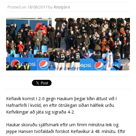
síðasta ári
Posted on
18/08/2017
by
Ritstjórn
Erlend fyrirtæki vilja í Græna
iðngarðinn
Kefla­vík kom­st í 2-0 gegn Haukum þegar liðin áttust við í
Hafnarfirði í kvöld, en eftir ótrúlegan síðari hálfleik urðu
Keflvíkingar að játa sig sigraða 4-2.
Haukar skoruðu sjálfsmark eftir um fimm mínútna leik og
Jeppe Han­sen tvö­faldaði for­skot Kefla­vík­ur á 48. mín­útu. Eftir