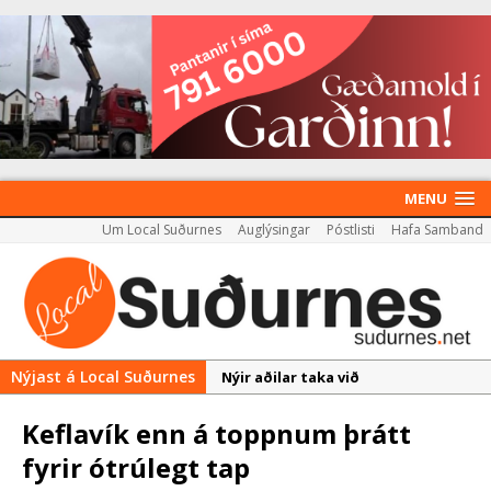
MENU
Um Local Suðurnes
Auglýsingar
Póstlisti
Hafa Samband
Nýjast á Local Suðurnes
Nýir aðilar taka við
almenningssamgöngum í
Keflavík enn á toppnum þrátt
Reykjanesbæ
fyrir ótrúlegt tap
Rekstur HS Orku gekk vel á