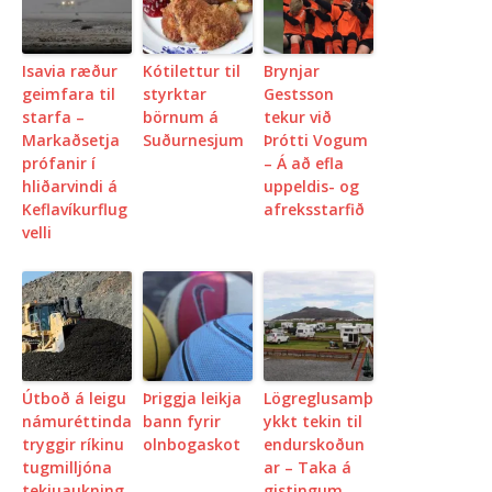
Isavia ræður
Kótilettur til
Brynjar
geimfara til
styrktar
Gestsson
starfa –
börnum á
tekur við
Markaðsetja
Suðurnesjum
Þrótti Vogum
prófanir í
– Á að efla
hliðarvindi á
uppeldis- og
Keflavíkurflug
afreksstarfið
velli
Útboð á leigu
Þriggja leikja
Lögreglusamþ
námuréttinda
bann fyrir
ykkt tekin til
tryggir ríkinu
olnbogaskot
endurskoðun
tugmilljóna
ar – Taka á
tekjuaukning
gistingum