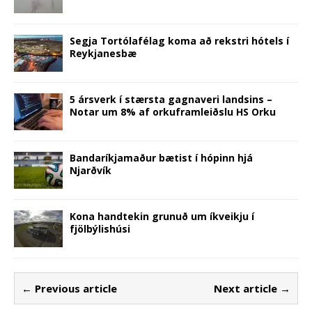
Segja Tortólafélag koma að rekstri hótels í
Reykjanesbæ
5 ársverk í stærsta gagnaveri landsins –
Notar um 8% af orkuframleiðslu HS Orku
Bandaríkjamaður bætist í hópinn hjá
Njarðvík
Kona handtekin grunuð um íkveikju í
fjölbýlishúsi
← Previous article
Next article →