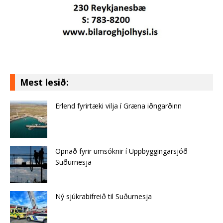
Mest lesið:
Erlend fyrirtæki vilja í Græna iðngarðinn
Opnað fyrir umsóknir í Uppbyggingarsjóð
Suðurnesja
Ný sjúkrabifreið til Suðurnesja