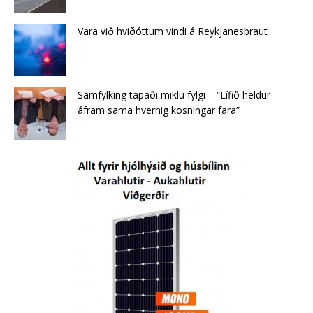
Vara við hviðóttum vindi á Reykjanesbraut
Samfylking tapaði miklu fylgi – “Lífið heldur
áfram sama hvernig kosningar fara”