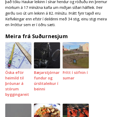
það tóku Haukar leikinn í sínar hendur og röðuðu inn þremur
mörkum á 17 mínútna kafla um miðjan síðari hálfleik. Þeir
gerðu svo út um leikinn á 82. mínútu. Þrátt fyrir tapið eru
Keflvíkingar enn efstir í deildinni með 34 stig, einu stigi meira
en Þrótt­ur sem er í öðru sæti.
Meira frá Suðurnesjum
Óska eftir
Bæjarstjórnar
Frítt í söfnin í
heimild til
fundur og
sumar
þróunar á
úrslitaleikur í
stórum
beinni
byggingareit