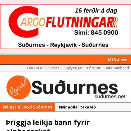
MENU
Um Local Suðurnes
Auglýsingar
Póstlisti
Hafa Samband
Nýjast á Local Suðurnes
Nýir aðilar taka við
almenningssamgöngum í
Þriggja leikja bann fyrir
Reykjanesbæ