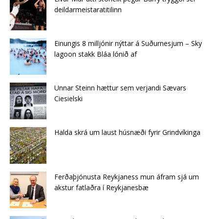
deildarmeistaratitilinn
Einungis 8 milljónir nýttar á Suðurnesjum – Sky
lagoon stakk Bláa lónið af
Unnar Steinn hættur sem verjandi Sævars
Ciesielski
Halda skrá um laust húsnæði fyrir Grindvíkinga
Ferðaþjónusta Reykjaness mun áfram sjá um
akstur fatlaðra í Reykjanesbæ