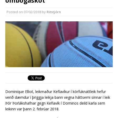
olnbogaskot
Rekstur HS Orku gekk vel á
síðasta ári
Posted on
07/02/2018
by
Ritstjórn
Erlend fyrirtæki vilja í Græna
iðngarðinn
Dominique Elliot, leikmaður Keflavíkur í körfuknattleik hefur
verið dæmdur í þriggja leikja bann vegna háttsemi sinnar í leik
Þór Þorlákshafnar gegn Keflavík í Dominos deild karla sem
leikinn var þann 2. febrúar 2018.