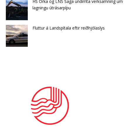
HS Orka og LNS Saga undirrita verksamning um
lagningu útrásarpípu
Fluttur á Landspítala eftir reiðhjólaslys