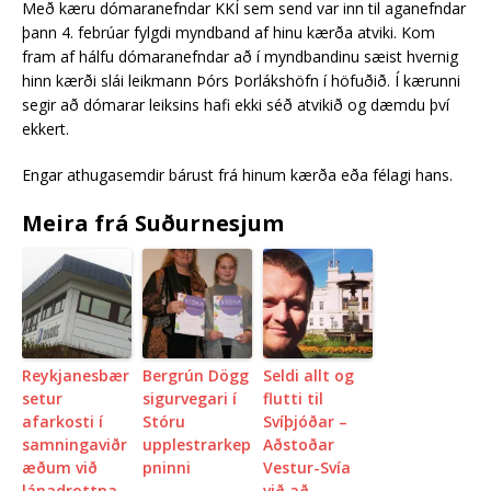
Með kæru dómaranefndar KKÍ sem send var inn til aganefndar
þann 4. febrúar fylgdi myndband af hinu kærða atviki. Kom
fram af hálfu dómaranefndar að í myndbandinu sæist hvernig
hinn kærði slái leikmann Þórs Þorlákshöfn í höfuðið. Í kærunni
segir að dómarar leiksins hafi ekki séð atvikið og dæmdu því
ekkert.
Engar athugasemdir bárust frá hinum kærða eða félagi hans.
Meira frá Suðurnesjum
Reykjanesbær
Bergrún Dögg
Seldi allt og
setur
sigurvegari í
flutti til
afarkosti í
Stóru
Svíþjóðar –
samningaviðr
upplestrarkep
Aðstoðar
æðum við
pninni
Vestur-Svía
lánadrottna
við að