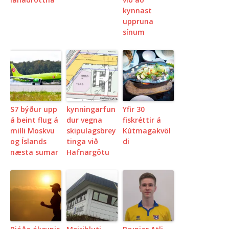
kynnast
uppruna
sínum
S7 býður upp
kynningarfun
Yfir 30
á beint flug á
dur vegna
fiskréttir á
milli Moskvu
skipulagsbrey
Kútmagakvöl
og Íslands
tinga við
di
næsta sumar
Hafnargötu