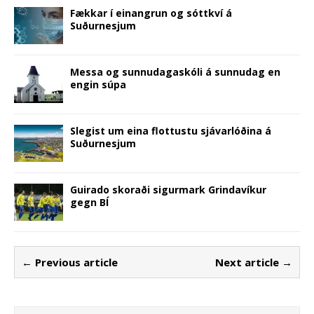
Fækkar í einangrun og sóttkví á
Suðurnesjum
Messa og sunnudagaskóli á sunnudag en
engin súpa
Slegist um eina flottustu sjávarlóðina á
Suðurnesjum
Guirado skoraði sigurmark Grindavíkur
gegn BÍ
← Previous article
Next article →