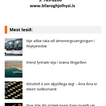
Mest lesið:
Nýir aðilar taka við almenningssamgöngum í
Reykjanesbæ
Erlend fyrirtæki vilja í Græna iðngarðinn
Klósettið á sinn alþjóðlega dag! – Árna Árna er
ekkert óviðkomandi
Elvar Már átti stórleik þegar Barry tryggði sér