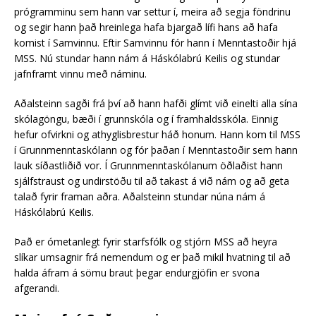
prógramminu sem hann var settur í, meira að segja föndrinu
og segir hann það hreinlega hafa bjargað lífi hans að hafa
komist í Samvinnu. Eftir Samvinnu fór hann í Menntastoðir hjá
MSS. Nú stundar hann nám á Háskólabrú Keilis og stundar
jafnframt vinnu með náminu.
Aðalsteinn sagði frá því að hann hafði glímt við einelti alla sína
skólagöngu, bæði í grunnskóla og í framhaldsskóla. Einnig
hefur ofvirkni og athyglisbrestur háð honum. Hann kom til MSS
í Grunnmenntaskólann og fór þaðan í Menntastoðir sem hann
lauk síðastliðið vor. Í Grunnmenntaskólanum öðlaðist hann
sjálfstraust og undirstöðu til að takast á við nám og að geta
talað fyrir framan aðra. Aðalsteinn stundar núna nám á
Háskólabrú Keilis.
Það er ómetanlegt fyrir starfsfólk og stjórn MSS að heyra
slíkar umsagnir frá nemendum og er það mikil hvatning til að
halda áfram á sömu braut þegar endurgjöfin er svona
afgerandi.