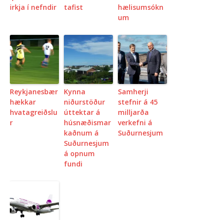
irkja í nefndir
tafist
hælisumsókn
um
Reykjanesbær
Kynna
Samherji
hækkar
niðurstöður
stefnir á 45
hvatagreiðslu
úttektar á
milljarða
r
húsnæðismar
verkefni á
kaðnum á
Suðurnesjum
Suðurnesjum
á opnum
fundi