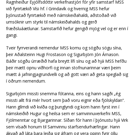
Ragnheiður Eyjólfsdóttir verkefnastjóri fór yfir samstarf MSS
við fyrirtækið Vísi hf. í Grindavík og hvernig MSS he
fur
þjónustað fyrirtækið með námskeiðahaldi, aðstoðað við
umsóknir um styrki til námskeiðahalds og gerð
fræðsluáætlunar. Samstarfið hefur gengið mjög vel og er enn í
gangi.
Tveir fyrrverandi nemendur MSS komu og sögðu sögu sína,
þeir Aðalsteinn Hugi Frostason og Sigurbjörn Jón Árnason.
Báðir sögðu úrræðið hafa breytt lífi sínu og að hjá MSS hefðu
þeir mætt opnu viðhorfi og innan stofnunarinnar væri þeim
mætt á jafningjagrundvelli og að gott væri að geta speglað sig
í öðrum nemendum.
Sigurbjörn missti snemma fótanna, eins og hann sagði „ég
missti allt frá mér hvort sem það voru eignir eða fjölskyldan“.
Hann glímdi við kvíða og þunglyndi og kom hann fyrst inn í
námskeiðið Hugur og heilsa sem er samvinnuverkefni MSS,
Fjölmenntar og Bjargarinnar. Síðan fór hann í þjónustu hjá Virk
sem vísaði honum til Samvinnu starfsendurhæfingar. Hann
ákvað að láta bara leiða sig áfram og vera opinn fyrir öllu