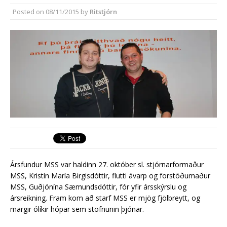
Hringtorg við Fitjabakka
Posted on
08/11/2015
by
Ritstjórn
vænlegasti kosturinn
Ársfundur MSS var haldinn 27. október sl. stjórnarformaður
MSS, Kristín María Birgisdóttir, flutti ávarp og forstöðumaður
MSS, Guðjónína Sæmundsdóttir, fór yfir ársskýrslu og
ársreikning. Fram kom að starf MSS er mjög fjölbreytt, og
margir ólíkir hópar sem stofnunin þjónar.