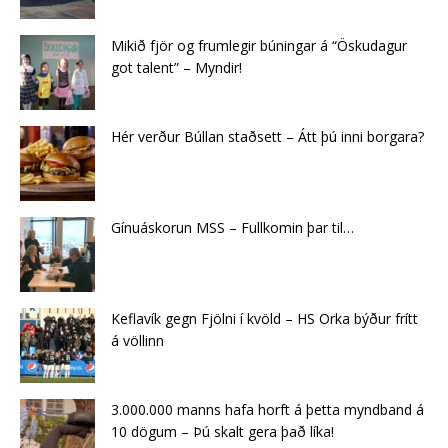
Mikið fjör og frumlegir búningar á “Öskudagur
got talent” – Myndir!
Hér verður Búllan staðsett – Átt þú inni borgara?
Gínuáskorun MSS – Fullkomin þar til…
Keflavík gegn Fjölni í kvöld – HS Orka býður frítt
á völlinn
3.000.000 manns hafa horft á þetta myndband á
10 dögum – Þú skalt gera það líka!