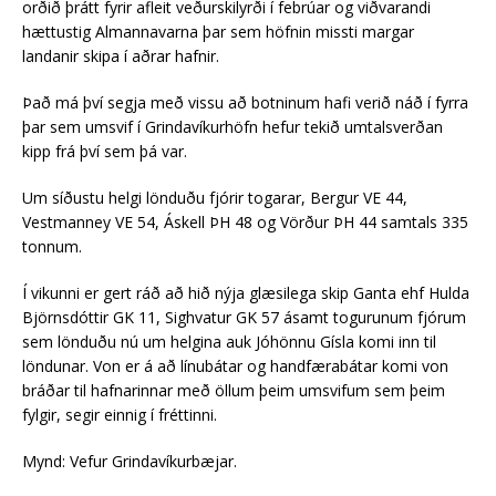
orðið þrátt fyrir afleit veðurskilyrði í febrúar og viðvarandi
hættustig Almannavarna þar sem höfnin missti margar
landanir skipa í aðrar hafnir.
Það má því segja með vissu að botninum hafi verið náð í fyrra
þar sem umsvif í Grindavíkurhöfn hefur tekið umtalsverðan
kipp frá því sem þá var.
Um síðustu helgi lönduðu fjórir togarar, Bergur VE 44,
Vestmanney VE 54, Áskell ÞH 48 og Vörður ÞH 44 samtals 335
tonnum.
Í vikunni er gert ráð að hið nýja glæsilega skip Ganta ehf Hulda
Björnsdóttir GK 11, Sighvatur GK 57 ásamt togurunum fjórum
sem lönduðu nú um helgina auk Jóhönnu Gísla komi inn til
löndunar. Von er á að línubátar og handfærabátar komi von
bráðar til hafnarinnar með öllum þeim umsvifum sem þeim
fylgir, segir einnig í fréttinni.
Mynd: Vefur Grindavíkurbæjar.