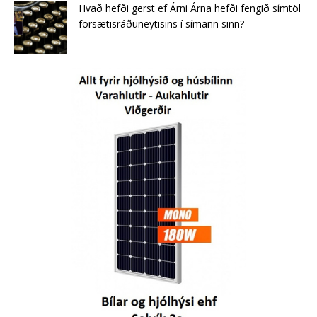
Hvað hefði gerst ef Árni Árna hefði fengið símtöl
forsætisráðuneytisins í símann sinn?