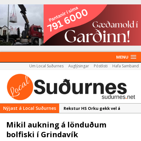
MENU
Um Local Suðurnes
Auglýsingar
Póstlisti
Hafa Samband
Nýjast á Local Suðurnes
Rekstur HS Orku gekk vel á
síðasta ári
Mikil aukning á lönduðum
Útboð á byggingarétti
bolfiski í Grindavík
Nýir aðilar taka við