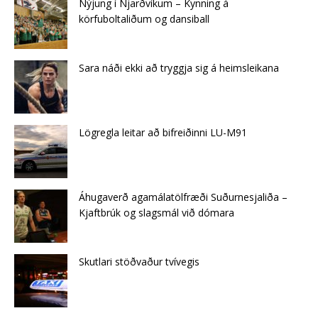
Nýjung í Njarðvíkum – Kynning á
körfuboltaliðum og dansiball
Sara náði ekki að tryggja sig á heimsleikana
Lögregla leitar að bifreiðinni LU-M91
Áhugaverð agamálatölfræði Suðurnesjaliða –
Kjaftbrúk og slagsmál við dómara
Skutlari stöðvaður tvívegis