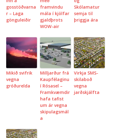
inn á
með
og
gosstöðvarna
framvindu
Skólamatur
r – Laga
mála í kjölfar
semja til
gönguleiðir
gjaldþrots
þriggja ára
WOW-air
Mikið svifrik
Milljarður frá
Virkja SMS-
vegna
Kaupfélaginu
skilaboð
gróðurelda
í Rósasel –
vegna
Framkvæmdir
jarðskjálfta
hafa tafist
um ár vegna
skipulagsmál
a