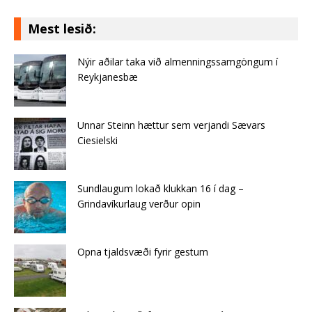
Mest lesið:
Nýir aðilar taka við almenningssamgöngum í
Reykjanesbæ
Unnar Steinn hættur sem verjandi Sævars
Ciesielski
Sundlaugum lokað klukkan 16 í dag –
Grindavíkurlaug verður opin
Opna tjaldsvæði fyrir gestum