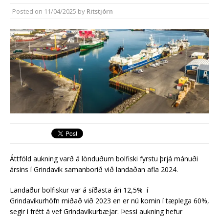
almenningssamgöngum í
Posted on
11/04/2025
by
Ritstjórn
Reykjanesbæ
Áttföld aukning varð á lönduðum bolfiski fyrstu þrjá mánuði
ársins í Grindavík samanborið við landaðan afla 2024.
Landaður bolfiskur var á síðasta ári 12,5% í
Grindavíkurhöfn miðað við 2023 en er nú komin í tæplega 60%,
segir í frétt á vef Grindavíkurbæjar. Þessi aukning hefur