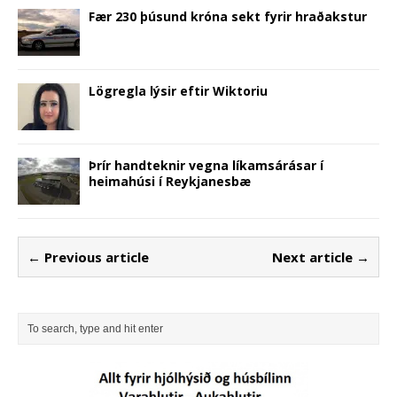
Fær 230 þúsund króna sekt fyrir hraðakstur
Lögregla lýsir eftir Wiktoriu
Þrír handteknir vegna líkamsárásar í
heimahúsi í Reykjanesbæ
← Previous article
Next article →