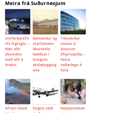
Meira frá Suðurnesjum
Umferðarefti
Nemendur og
Töluverður
rlit lögreglu –
starfsmenn
munur á
Nær allir
Akurskóla
ávöxtun
ökumenn
leiddust í
lífeyrissjóða –
með allt á
kringum
Festa
hreinu
skólabygging
neðarlega á
una
lista
Áfram lokað
Fylgist náið
Reykjanesbær