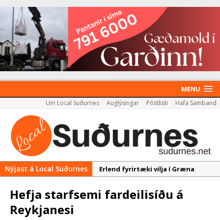
MENU
Um Local Suðurnes
Auglýsingar
Póstlisti
Hafa Samband
Nýjast á Local Suðurnes
Erlend fyrirtæki vilja í Græna
iðngarðinn
Hefja starfsemi fardeilisíðu á
Nýir aðilar taka við
Reykjanesi
almenningssamgöngum í