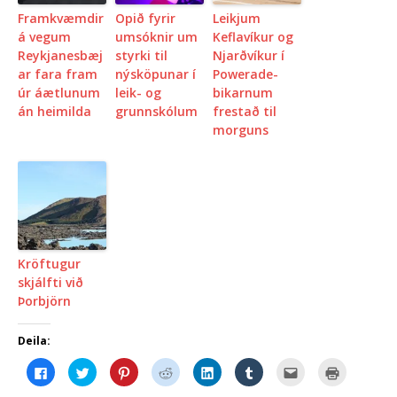
Framkvæmdir
Opið fyrir
Leikjum
á vegum
umsóknir um
Keflavíkur og
Reykjanesbæj
styrki til
Njarðvíkur í
ar fara fram
nýsköpunar í
Powerade-
úr áætlunum
leik- og
bikarnum
án heimilda
grunnskólum
frestað til
morguns
Kröftugur
skjálfti við
Þorbjörn
Deila:
C
C
C
C
C
C
C
C
l
l
l
l
l
l
l
l
i
i
i
i
i
i
i
i