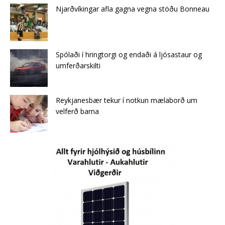
Njarðvíkingar afla gagna vegna stöðu Bonneau
Spólaði í hringtorgi og endaði á ljósastaur og
umferðarskilti
Reykjanesbær tekur í notkun mælaborð um
velferð barna