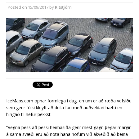
Reykjanesbæ
Posted on
15/09/2017
by
Ritstjórn
Reykjanesbær tæpum milljarði yfir
áætlun
IceMaps.com opnar formlega í dag, en um er að ræða vefsíðu
sem gerir fólki kleyft að deila fari með auðveldari hætti en
hingað til hefur þekkst.
“Vegna þess að þessi heimasíða gerir mest gagn þegar margir
á sama svæði eru að nota hana höfum við ákveðið að beina