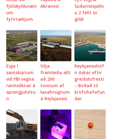
fjölskylduvæn
Akranesi
Suðurnesjalín
um
u 2 fellt úr
fyrirtækjum
gildi
Eiga í
Vilja
Reykjaneshöf
samskiptum
framleiða allt
n óskar eftir
við FBI vegna
að 200
greiðslufresti
rannsóknar á
tonnum af
– Boðað til
sprengjuhótu
laxahrognum
kröfuhafafun
n
á Reykjanesi
dar