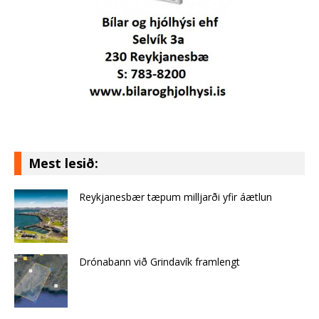
Mest lesið:
Reykjanesbær tæpum milljarði yfir áætlun
Drónabann við Grindavík framlengt