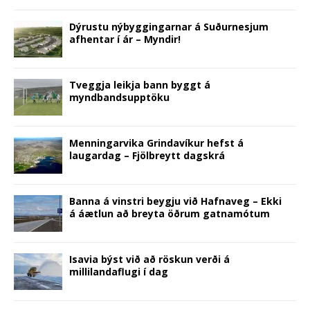
)
o
w
)
Dýrustu nýbyggingarnar á Suðurnesjum
afhentar í ár – Myndir!
Tveggja leikja bann byggt á
myndbandsupptöku
Menningarvika Grindavíkur hefst á
laugardag – Fjölbreytt dagskrá
Banna á vinstri beygju við Hafnaveg – Ekki
á áætlun að breyta öðrum gatnamótum
Isavia býst við að röskun verði á
millilandaflugi í dag