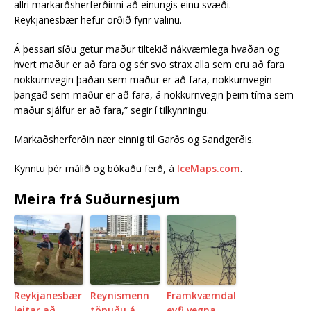
allri markarðsherferðinni að einungis einu svæði.
Reykjanesbær hefur orðið fyrir valinu.
Á þessari síðu getur maður tiltekið nákvæmlega hvaðan og
hvert maður er að fara og sér svo strax alla sem eru að fara
nokkurnvegin þaðan sem maður er að fara, nokkurnvegin
þangað sem maður er að fara, á nokkurnvegin þeim tíma sem
maður sjálfur er að fara,” segir í tilkynningu.
Markaðsherferðin nær einnig til Garðs og Sandgerðis.
Kynntu þér málið og bókaðu ferð, á
IceMaps.com
.
Meira frá Suðurnesjum
Reykjanesbær
Reynismenn
Framkvæmdal
leitar að
töpuðu á
eyfi vegna