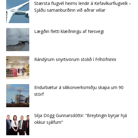
Stærsta flugvél heims lendir á Kefavíkurflugvelli –
Sjáðu samanburðinn við aðrar vélar
Lægðin fletti klæðningu af Nes­vegi
Rándýrum snyrtivörum stolið í Fríhöfninni
Endurbætur á silikonverksmiðju skapa um 90
störf
Silja Dögg Gunnarsdóttir: “Breytingin byrjar hjá
okkur sjálfum”