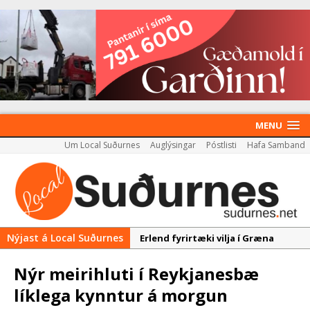
MENU
Um Local Suðurnes
Auglýsingar
Póstlisti
Hafa Samband
Nýjast á Local Suðurnes
Erlend fyrirtæki vilja í Græna
iðngarðinn
Nýr meirihluti í Reykjanesbæ
Nýir aðilar taka við
líklega kynntur á morgun
almenningssamgöngum í