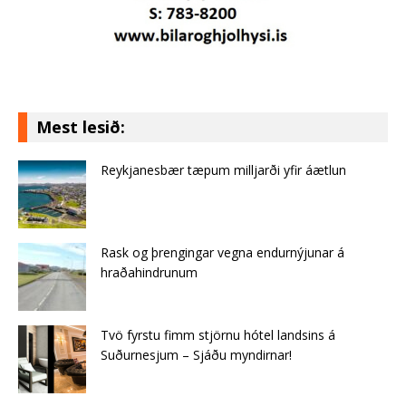
Mest lesið:
Reykjanesbær tæpum milljarði yfir áætlun
Rask og þrengingar vegna endurnýjunar á
hraðahindrunum
Tvö fyrstu fimm stjörnu hótel landsins á
Suðurnesjum – Sjáðu myndirnar!