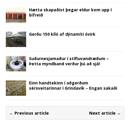
Hætta skapaðist þegar eldur kom upp í
bifreið
Gerðu 150 kíló af dýnamíti óvirk
Suðurnesjamaður í stífluvandræðum –
Þetta myndband verður þú að sjá!
Einn handtekinn í aðgerðum
sérsveitarinnar í Grindavík – Engan sakaði
← Previous article
Next article →