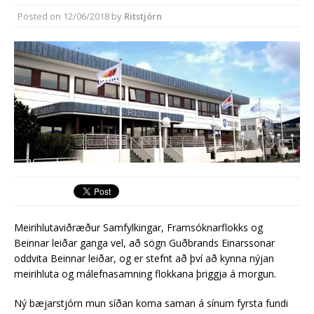
Reykjanesbæ
Posted on
12/06/2018
by
Ritstjórn
Reykjanesbær tæpum milljarði yfir
áætlun
Meirihlutaviðræður Samfylkingar, Framsóknarflokks og
Beinnar leiðar ganga vel, að sögn Guðbrands Einarssonar
oddvita Beinnar leiðar, og er stefnt að því að kynna nýjan
meirihluta og málefnasamning flokkana þriggja á morgun.
Ný bæjarstjórn mun síðan koma saman á sínum fyrsta fundi