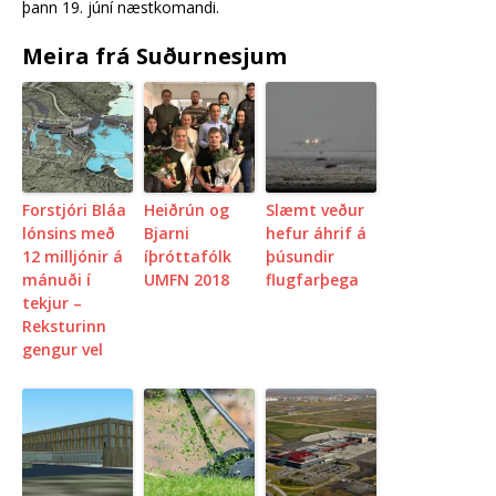
þann 19. júní næstkomandi.
Meira frá Suðurnesjum
Forstjóri Bláa
Heiðrún og
Slæmt veður
lónsins með
Bjarni
hefur áhrif á
12 milljónir á
íþróttafólk
þúsundir
mánuði í
UMFN 2018
flugfarþega
tekjur –
Reksturinn
gengur vel