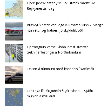
Fjórir jarðskjálftar yfir 3 að stærð mælst við
Reykjanestá í dag
Biðskýlið bætir verulega við matseðilinn – Margir
nýir réttir og frábær fjölskyldutilboð!
Fjármögnun Verne Global næst stærsta
tæknifjárfestingin á Norðurlöndum
Tekinn á rúntinum með kannabis í kaffimáli
Ótrúlega lítil flugumferð yfir Íslandi – Sjáðu
muninn á milli ára!