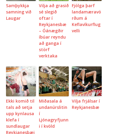
Samþykkja
Vilja að grasið
Fjölga þarf
samning við
sé slegið
landamæravö
Laugar
oftar í
rðum á
Reykjanesbæ
Keflavíkurflug
– Óánægðir
velli
íbúar reyndu
að ganga í
störf
verktaka
Ekki komið til
Miðasala á
Vilja frjálsar í
tals að setja
undanúrslitin
Reykjanesbæ
upp kynlausa
í
klefa í
Ljónagryfjunn
sundlaugar
i í kvöld
Reykjanesbæj