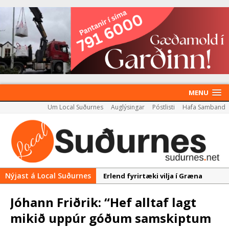
MENU
Um Local Suðurnes
Auglýsingar
Póstlisti
Hafa Samband
Nýjast á Local Suðurnes
Erlend fyrirtæki vilja í Græna
iðngarðinn
Jóhann Friðrik: “Hef alltaf lagt
Nýir aðilar taka við
mikið uppúr góðum samskiptum
almenningssamgöngum í