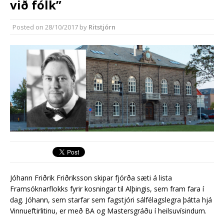
við fólk”
Reykjanesbæ
Reykjanesbær tæpum milljarði yfir
Posted on
28/10/2017
by
Ritstjórn
áætlun
Jóhann Friðrik Friðriksson skipar fjórða sæti á lista
Framsóknarflokks fyrir kosningar til Alþingis, sem fram fara í
dag. Jóhann, sem starfar sem fagstjóri sálfélagslegra þátta hjá
Vinnueftirlitinu, er með BA og Mastersgráðu í heilsuvísindum.