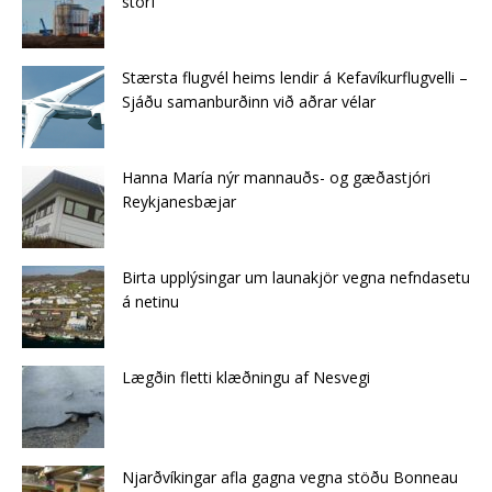
störf
Stærsta flugvél heims lendir á Kefavíkurflugvelli –
Sjáðu samanburðinn við aðrar vélar
Hanna María nýr mannauðs- og gæðastjóri
Reykjanesbæjar
Birta upplýsingar um launakjör vegna nefndasetu
á netinu
Lægðin fletti klæðningu af Nes­vegi
Njarðvíkingar afla gagna vegna stöðu Bonneau