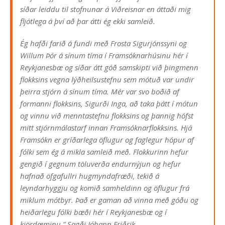
síðar leiddu til stofnunar á Viðreisnar en áttaði mig
fljótlega á því að þar átti ég ekki samleið.
Ég hafði farið á fundi með Frosta Sigurjónssyni og
Willum Þór á sínum tíma í Framsóknarhúsinu hér í
Reykjanesbæ og síðar átt góð samskipti við þingmenn
flokksins vegna lýðheilsustefnu sem mótuð var undir
þeirra stjórn á sínum tíma. Mér var svo boðið af
formanni flokksins, Sigurði Inga, að taka þátt í mótun
og vinnu við menntastefnu flokksins og þannig hófst
mitt stjórnmálastarf innan Framsóknarflokksins. Hjá
Framsókn er gríðarlega öflugur og faglegur hópur af
fólki sem ég á mikla samleið með. Flokkurinn hefur
gengið í gegnum töluverða endurnýjun og hefur
hafnað öfgafullri hugmyndafræði, tekið á
leyndarhyggju og komið samheldinn og öflugur frá
miklum mótbyr. Það er gaman að vinna með góðu og
heiðarlegu fólki bæði hér í Reykjanesbæ og í
kjördæminu.” Sagði Jóhann Friðrik.