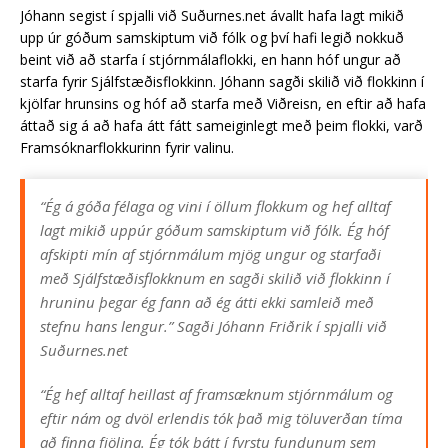
Jóhann segist í spjalli við Suðurnes.net ávallt hafa lagt mikið
upp úr góðum samskiptum við fólk og því hafi legið nokkuð
beint við að starfa í stjórnmálaflokki, en hann hóf ungur að
starfa fyrir Sjálfstæðisflokkinn. Jóhann sagði skilið við flokkinn í
kjölfar hrunsins og hóf að starfa með Viðreisn, en eftir að hafa
áttað sig á að hafa átt fátt sameiginlegt með þeim flokki, varð
Framsóknarflokkurinn fyrir valinu.
“Ég á góða félaga og vini í öllum flokkum og hef alltaf
lagt mikið uppúr góðum samskiptum við fólk. Ég hóf
afskipti mín af stjórnmálum mjög ungur og starfaði
með Sjálfstæðisflokknum en sagði skilið við flokkinn í
hruninu þegar ég fann að ég átti ekki samleið með
stefnu hans lengur.” Sagði Jóhann Friðrik í spjalli við
Suðurnes.net
“Ég hef alltaf heillast af framsæknum stjórnmálum og
eftir nám og dvöl erlendis tók það mig töluverðan tíma
að finna fjölina. Ég tók þátt í fyrstu fundunum sem