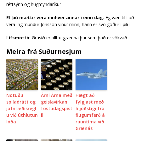
réttsýnn og hugmyndaríkur
Ef þú mættir vera einhver annar í einn dag:
Ég væri til í að
vera Ingimundur Jónsson vinur minn, hann er svo góður í pílu.
Lífsmottó:
Grasið er alltaf grænna þar sem það er vökvað
Meira frá Suðurnesjum
Notuðu
Árni Árna með
Hægt að
spiladrátt og
geislavirkan
fylgjast með
jafnræðisregl
föstudagspist
hljóðstigi frá
u við úthlutun
il
flugumferð á
lóða
rauntíma við
Grænás