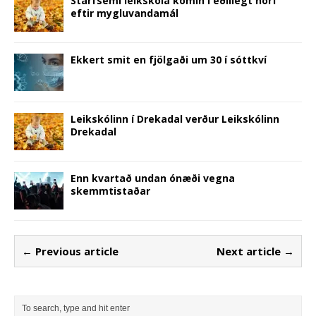
Starfsemi leikskóla komin í eðlilegt horf
eftir mygluvandamál
Ekkert smit en fjölgaði um 30 í sóttkví
Leikskólinn í Drekadal verður Leikskólinn
Drekadal
Enn kvartað undan ónæði vegna
skemmtistaðar
← Previous article
Next article →