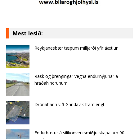
Mest lesið:
Reykjanesbær tæpum milljarði yfir áætlun
Rask og þrengingar vegna endurnýjunar á
hraðahindrunum
Drónabann við Grindavík framlengt
Endurbætur á silikonverksmiðju skapa um 90