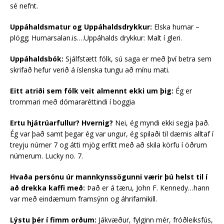
sé nefnt.
Uppáhaldsmatur og Uppáhaldsdrykkur:
Elska humar –
plögg; Humarsalan.is….Uppáhalds drykkur: Malt í gleri.
Uppáhaldsbók:
Sjálfstætt fólk, sú saga er með því betra sem
skrifað hefur verið á íslenska tungu að mínu mati.
Eitt atriði sem fólk veit almennt ekki um þig:
Ég er
trommari með dómararéttindi í boggia
Ertu hjátrúarfullur? Hvernig?
Nei, ég myndi ekki segja það.
Ég var það samt þegar ég var ungur, ég spilaði til dæmis alltaf í
treyju númer 7 og átti mjög erfitt með að skila körfu í öðrum
númerum. Lucky no. 7.
Hvaða persónu úr mannkynssögunni værir þú helst til í
að drekka kaffi með:
Það er á tæru, John F. Kennedy…hann
var með eindæmum framsýnn og áhrifamikill.
Lýstu þér í fimm orðum:
Jákvæður, fylginn mér, fróðleiksfús,