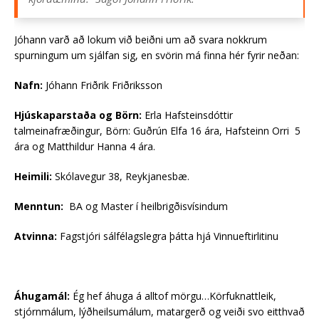
Jóhann varð að lokum við beiðni um að svara nokkrum
spurningum um sjálfan sig, en svörin má finna hér fyrir neðan:
Nafn:
Jóhann Friðrik Friðriksson
Hjúskaparstaða og Börn:
Erla Hafsteinsdóttir
talmeinafræðingur, Börn: Guðrún Elfa 16 ára, Hafsteinn Orri 5
ára og Matthildur Hanna 4 ára.
Heimili:
Skólavegur 38, Reykjanesbæ.
Menntun:
BA og Master í heilbrigðisvísindum
Atvinna:
Fagstjóri sálfélagslegra þátta hjá Vinnueftirlitinu
Áhugamál:
Ég hef áhuga á alltof mörgu…Körfuknattleik,
stjórnmálum, lýðheilsumálum, matargerð og veiði svo eitthvað