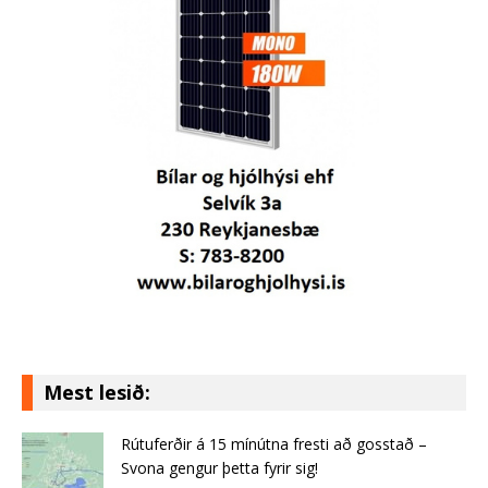
Mest lesið:
Rútuferðir á 15 mínútna fresti að gosstað –
Svona gengur þetta fyrir sig!