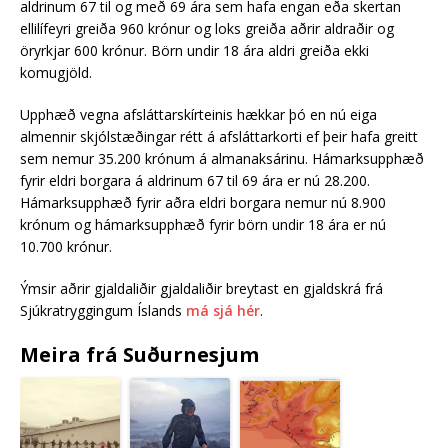
aldrinum 67 til og með 69 ára sem hafa engan eða skertan
ellilífeyri greiða 960 krónur og loks greiða aðrir aldraðir og
öryrkjar 600 krónur. Börn undir 18 ára aldri greiða ekki
komugjöld.
Upphæð vegna afsláttarskírteinis hækkar þó en nú eiga
almennir skjólstæðingar rétt á afsláttarkorti ef þeir hafa greitt
sem nemur 35.200 krónum á almanaksárinu. Hámarksupphæð
fyrir eldri borgara á aldrinum 67 til 69 ára er nú 28.200.
Hámarksupphæð fyrir aðra eldri borgara nemur nú 8.900
krónum og hámarksupphæð fyrir börn undir 18 ára er nú
10.700 krónur.
Ýmsir aðrir gjaldaliðir gjaldaliðir breytast en gjaldskrá frá
Sjúkratryggingum Íslands
má sjá hér
.
Meira frá Suðurnesjum