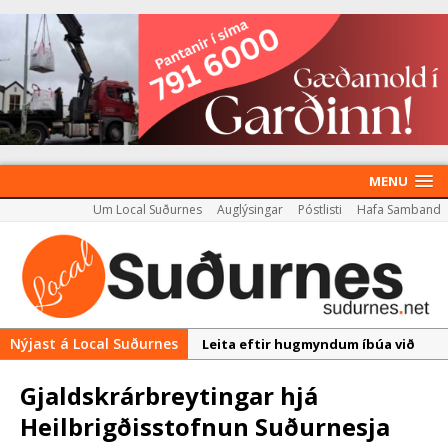
MENU
Um Local Suðurnes
Auglýsingar
Póstlisti
Hafa Samband
Nýjast á Local Suðurnes
Leita eftir hugmyndum íbúa við
þróun Akademíureits
Gjaldskrárbreytingar hjá
Reykjanesbær tæpum milljarði yfir
Heilbrigðisstofnun Suðurnesja
áætlun