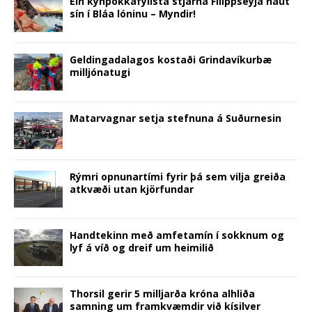
Ein kynþokkafyllsta stjarna Filippseyja naut
n
e
n
w
n
w
s
sín í Bláa lóninu – Myndir!
e
w
n
w
e
w
i
w
w
e
i
w
i
n
w
i
w
n
w
n
n
i
n
w
d
i
d
e
n
d
i
o
n
o
w
d
o
n
w
d
w
w
Geldingadalagos kostaði Grindavíkurbæ
o
w
d
)
o
)
i
milljónatugi
w
)
o
w
n
)
w
)
d
)
o
w
)
Matarvagnar setja stefnuna á Suðurnesin
Rýmri opnunartími fyrir þá sem vilja greiða
atkvæði utan kjörfundar
Handtekinn með amfetamín í sokknum og
lyf á víð og dreif um heimilið
Thorsil gerir 5 milljarða króna alhliða
samning um framkvæmdir við kísilver