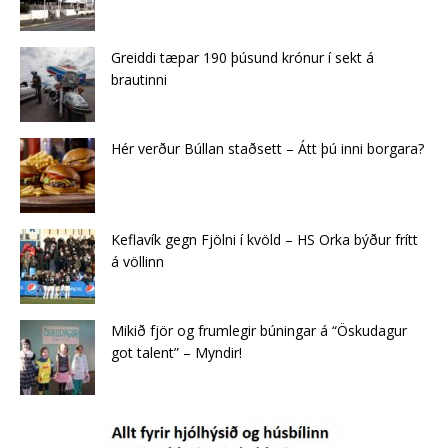
Greiddi tæpar 190 þúsund krónur í sekt á
brautinni
Hér verður Búllan staðsett – Átt þú inni borgara?
Keflavík gegn Fjölni í kvöld – HS Orka býður frítt
á völlinn
Mikið fjör og frumlegir búningar á “Öskudagur
got talent” – Myndir!