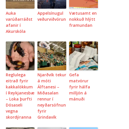
Auka
Appelsínugul
Vætusamt en
varúðarráðst
veðurviðvörun
nokkuð hlýtt
afanir í
framundan
Akurskóla
Reglulega
Njarðvík tekur
Gefa
eitrað fyrir
á móti
matvörur
kakkalökkum
Álftanesi –
fyrir hálfa
í Reykjanesbæ
Miðasalan
milljón á
– Loka þurfti
rennur í
mánuði
Dósaseli
neyðarsöfnun
vegna
fyrir
skordýranna
Grindavík