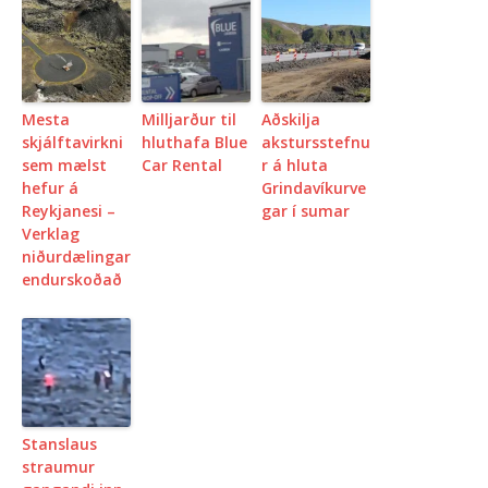
Mesta
Milljarður til
Aðskilja
skjálftavirkni
hluthafa Blue
akstursstefnu
sem mælst
Car Rental
r á hluta
hefur á
Grindavíkurve
Reykjanesi –
gar í sumar
Verklag
niðurdælingar
endurskoðað
Stanslaus
straumur