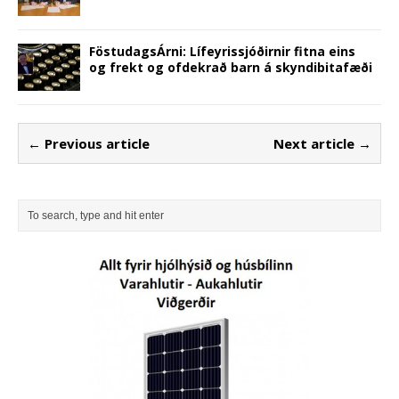
FöstudagsÁrni: Lífeyrissjóðirnir fitna eins
og frekt og ofdekrað barn á skyndibitafæði
← Previous article
Next article →