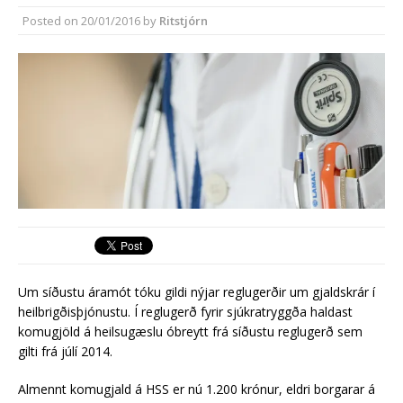
Segja mikla annmarka hafa verið á
Posted on
20/01/2016
by
Ritstjórn
útboðsgögnum vegna strætó
Um síðustu áramót tóku gildi nýjar reglugerðir um gjaldskrár í
heilbrigðisþjónustu. Í reglugerð fyrir sjúkratryggða haldast
komugjöld á heilsugæslu óbreytt frá síðustu reglugerð sem
gilti frá júlí 2014.
Almennt komugjald á HSS er nú 1.200 krónur, eldri borgarar á