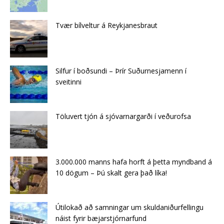
Tvær bílveltur á Reykjanesbraut
Silfur í boðsundi – Þrír Suðurnesjamenn í
sveitinni
Töluvert tjón á sjóvarnargarði í veðurofsa
3.000.000 manns hafa horft á þetta myndband á
10 dögum – Þú skalt gera það líka!
Útilokað að samningar um skuldaniðurfellingu
náist fyrir bæjarstjórnarfund