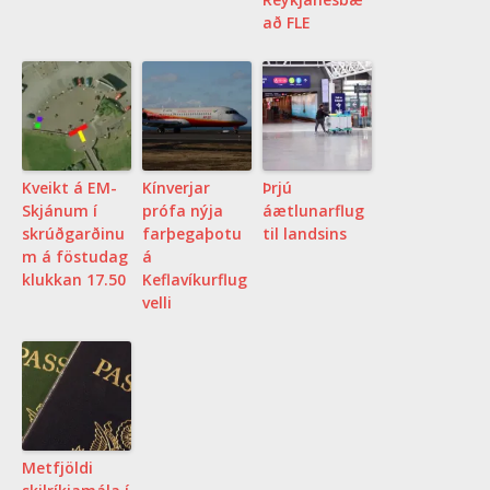
að FLE
Kveikt á EM-
Kínverjar
Þrjú
Skjánum í
prófa nýja
áætlunarflug
skrúðgarðinu
farþegaþotu
til landsins
m á föstudag
á
klukkan 17.50
Keflavíkurflug
velli
Metfjöldi