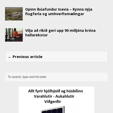
Opinn íbúafundur Isavia – Kynna nýja
flugferla og umhverfismælingar
Vilja að ríkið geri upp 90 milljóna króna
hallarekstur
← Previous article