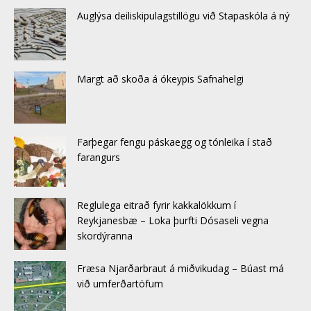
Auglýsa deiliskipulagstillögu við Stapaskóla á ný
Margt að skoða á ókeypis Safnahelgi
Farþegar fengu páskaegg og tónleika í stað
farangurs
Reglulega eitrað fyrir kakkalökkum í
Reykjanesbæ – Loka þurfti Dósaseli vegna
skordýranna
Fræsa Njarðarbraut á miðvikudag – Búast má
við umferðartöfum