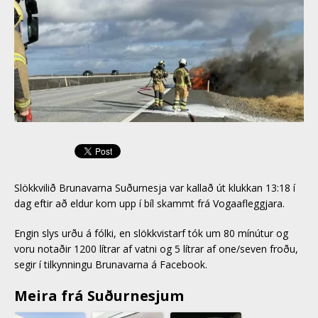
Slökkvilið Brunavarna Suðurnesja var kallað út klukkan 13:18 í
dag eftir að eldur kom upp í bíl skammt frá Vogaafleggjara.
Engin slys urðu á fólki, en slökkvistarf tók um 80 mínútur og
voru notaðir 1200 lítrar af vatni og 5 lítrar af one/seven froðu,
segir í tilkynningu Brunavarna á Facebook.
Meira frá Suðurnesjum