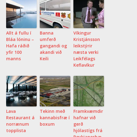
Allt á fullu í
Banna
Víkingur
Bláa lóninu –
umferð
Kristjánsson
Hafa ráðið
gangandi og
leikstýrir
yfir 100
akandi við
næsta verki
manns
Keili
Leikfélags
Keflavíkur
Lava
Tekinn með
Framkvæmdir
Restaurant á
kannabisfræ í
hafnar við
norrænum
boxum
gerð
topplista
hjólastígs frá
Reykjanesbæ