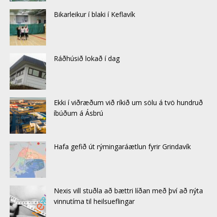
Bikarleikur í blaki í Keflavík
Ráðhúsið lokað í dag
Ekki í viðræðum við ríkið um sölu á tvö hundruð
íbúðum á Ásbrú
Hafa gefið út rýmingaráætlun fyrir Grindavík
Nexis vill stuðla að bættri líðan með því að nýta
vinnutíma til heilsueflingar